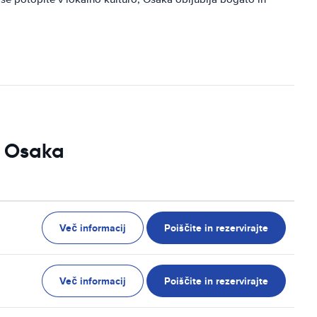
i Osaka
Več informacij
Poiščite in rezervirajte
Več informacij
Poiščite in rezervirajte