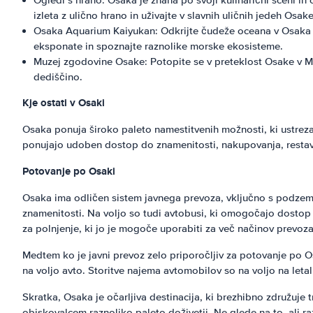
Ogledi s hrano: Osaka je znana po svoji kulinarični sceni in 
izleta z ulično hrano in uživajte v slavnih uličnih jedeh Osake
Osaka Aquarium Kaiyukan: Odkrijte čudeže oceana v Osaka A
eksponate in spoznajte raznolike morske ekosisteme.
Muzej zgodovine Osake: Potopite se v preteklost Osake v Mu
dediščino.
Kje ostati v Osaki
Osaka ponuja široko paleto namestitvenih možnosti, ki ustrez
ponujajo udoben dostop do znamenitosti, nakupovanja, restavr
Potovanje po Osaki
Osaka ima odličen sistem javnega prevoza, vključno s podzemni
znamenitosti. Na voljo so tudi avtobusi, ki omogočajo dostop
za polnjenje, ki jo je mogoče uporabiti za več načinov prevoza
Medtem ko je javni prevoz zelo priporočljiv za potovanje po Os
na voljo avto. Storitve najema avtomobilov so na voljo na letali
Skratka, Osaka je očarljiva destinacija, ki brezhibno združuje
obiskovalcem raznoliko paleto doživetij. Ne glede na to, ali ra