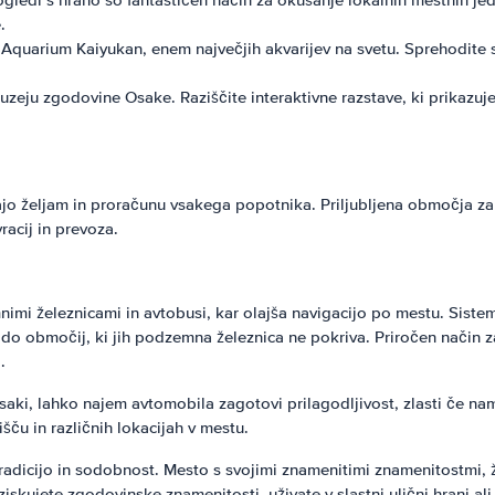
ogledi s hrano so fantastičen način za okušanje lokalnih mestnih jed
.
quarium Kaiyukan, enem največjih akvarijev na svetu. Sprehodite s
zeju zgodovine Osake. Raziščite interaktivne razstave, ki prikazuj
ajo željam in proračunu vsakega popotnika. Priljubljena območja z
acij in prevoza.
mi železnicami in avtobusi, kar olajša navigacijo po mestu. Sistem
 do območij, ki jih podzemna železnica ne pokriva. Priročen način 
.
aki, lahko najem avtomobila zagotovi prilagodljivost, zlasti če na
šču in različnih lokacijah v mestu.
 tradicijo in sodobnost. Mesto s svojimi znamenitimi znamenitostmi, 
ziskujete zgodovinske znamenitosti, uživate v slastni ulični hrani al