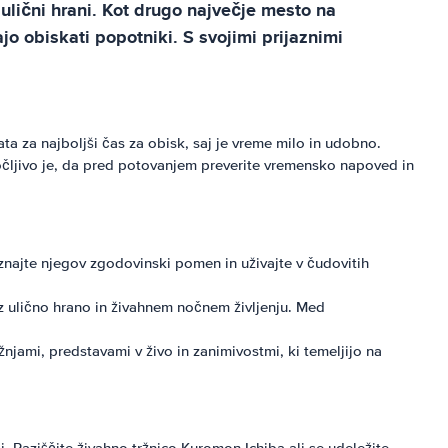
ulični hrani. Kot drugo največje mesto na
jo obiskati popotniki. S svojimi prijaznimi
a za najboljši čas za obisk, saj je vreme milo in udobno.
očljivo je, da pred potovanjem preverite vremensko napoved in
najte njegov zgodovinski pomen in uživajte v čudovitih
z ulično hrano in živahnem nočnem življenju. Med
njami, predstavami v živo in zanimivostmi, ki temeljijo na