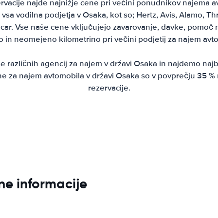
rvacije najde najnižje cene pri večini ponudnikov najema a
vsa vodilna podjetja v Osaka, kot so; Hertz, Avis, Alamo, Thri
ar. Vse naše cene vključujejo zavarovanje, davke, pomoč na
o in neomejeno kilometrino pri večini podjetij za najem avt
različnih agencij za najem v državi Osaka in najdemo naj
ne za najem avtomobila v državi Osaka so v povprečju 35 %
rezervacije.
ne informacije