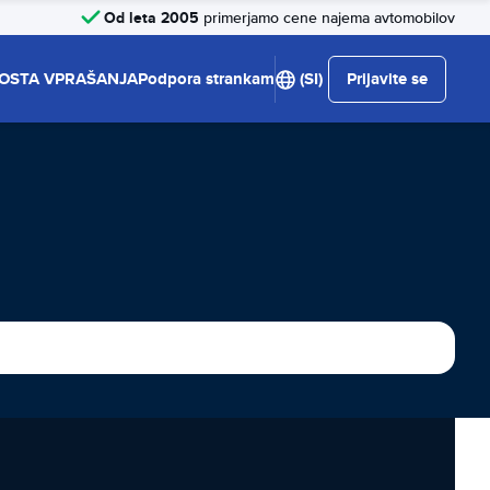
Od leta 2005
primerjamo cene najema avtomobilov
OSTA VPRAŠANJA
Podpora strankam
(SI)
Prijavite se