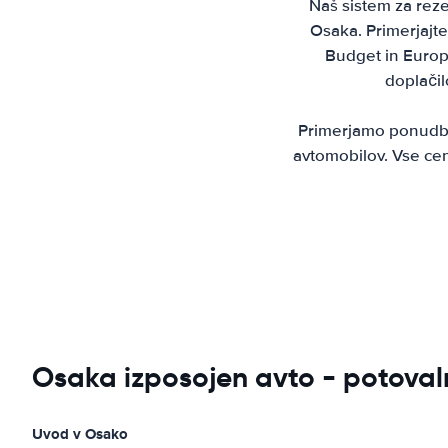
Naš sistem za reze
Osaka. Primerjajte 
Budget in Europc
doplačil
Primerjamo ponudbe 
avtomobilov. Vse ce
Osaka izposojen avto - potoval
Uvod v Osako