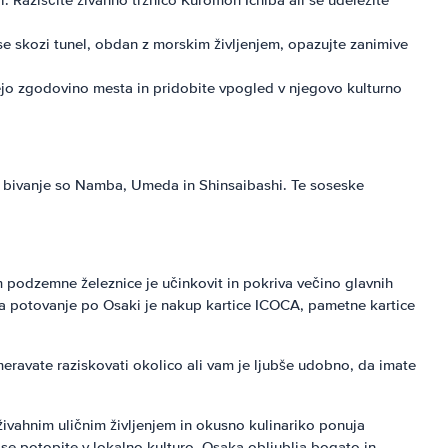
i. Raziščite živahno tržnico Kuromon Ichiba ali se udeležite
e skozi tunel, obdan z morskim življenjem, opazujte zanimive
ejo zgodovino mesta in pridobite vpogled v njegovo kulturno
a bivanje so Namba, Umeda in Shinsaibashi. Te soseske
 podzemne železnice je učinkovit in pokriva večino glavnih
za potovanje po Osaki je nakup kartice ICOCA, pametne kartice
meravate raziskovati okolico ali vam je ljubše udobno, da imate
živahnim uličnim življenjem in okusno kulinariko ponuja
i se potopite v lokalno kulturo, Osaka obljublja bogato in