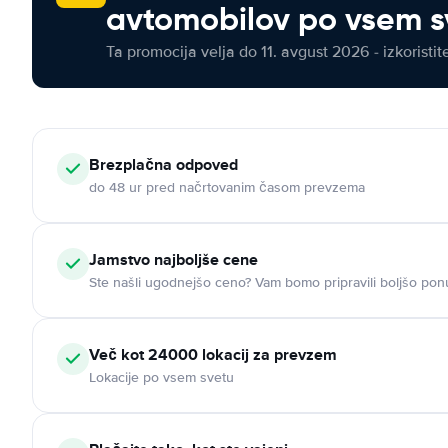
avtomobilov po vsem s
Ta promocija velja do 11. avgust 2026 - izkoristit
Brezplačna odpoved
do 48 ur pred načrtovanim časom prevzema
Jamstvo najboljše cene
Ste našli ugodnejšo ceno? Vam bomo pripravili boljšo pon
Več kot 24000 lokacij za prevzem
Lokacije po vsem svetu