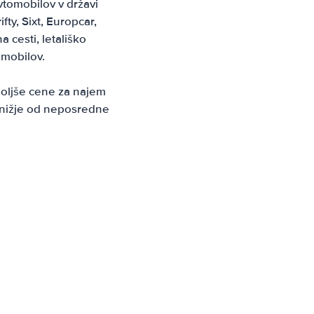
vtomobilov v državi
fty, Sixt, Europcar,
 cesti, letališko
omobilov.
boljše cene za najem
 nižje od neposredne