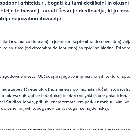
obni arhitekturi, bogati kulturni dediščini in okusni 
e in inovacij, zaradi česar je destinacija, ki jo mora
ublja nepozabno doživetje.
omlad (od marca do maja) in jesen (od septembra do novembra) veljat
em ko so zime (od decembra do februarja) na splošno hladne. Pripor
e zgodovine mesta. Občudujte njegovo impresivno arhitekturo, spoz
hnega zabaviščnega okrožja, znanega po neonskih lučeh, stojnicah 
ta takoyaki (kroglice hobotnice) in okonomiyaki (slane palačinke).
al Studios Japan, priljubljenem tematskem parku z razburljivimi vož
ja do vznemirljivih toboganov, za vsakogar se najde nekaj.