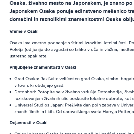
Osaka, živahno mesto na Japonskem, je znano po sod
Japonskem Osaka ponuja edinstveno mešanico tradicij
domačini in raznolikimi znamenitostmi Osaka oblj
Vreme v Osaki
Osaka ima zmerno podnebje s štirimi izrazitimi letnimi časi. P
Poletja (od junija do avgusta) so lahko vroča in vlažna, medt
ustrezno spakirate.
Priljubljene znamenitosti v Osaki
Grad Osaka: Raziščite veličasten grad Osaka, simbol bogat
vrtovih, ki obdajajo grad.
Dotonbori: Potopite se v živahno vzdušje Dotonborija, živa
raziskovanjem živahnih ulic poskusite lokalne dobrote, kot s
Universal Studios Japan: Preživite dan poln zabave v Univers
znanih filmih in likih. Od čarovniškega sveta Harryja Potter
Dejavnosti v Osaki