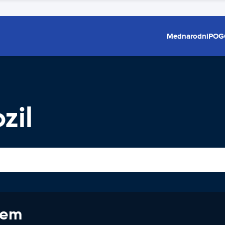
Mednarodni
POG
zil
jem