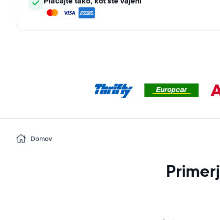
Plačajte tako, kot ste vajeni
Domov
Primer