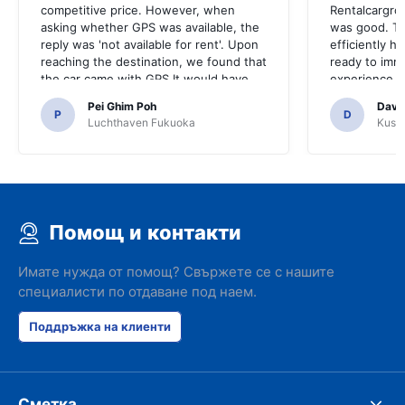
competitive price. However, when
Rentalcargro
asking whether GPS was available, the
was good. Th
reply was 'not available for rent'. Upon
efficiently 
reaching the destination, we found that
ready to imm
the car came with GPS.It would have
experience w
been terrible if we had decided to buy
renting again
Pei Ghim Poh
Davi
a GPS as it was necessary to navigate
P
D
Luchthaven Fukuoka
Kushi
Japanese roads.
Помощ и контакти
Имате нужда от помощ? Свържете се с нашите
специалисти по отдаване под наем.
Поддръжка на клиенти
Сметка