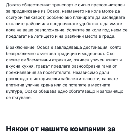
Докато общественият транспорт е силно препоръчителен
за придвижване из Осака, наемането на кола може да
осигури гъвкавост, особено ако планирате да изследвате
околните райони или предпочитате удобството да имате
кола на ваше разположение. Услугите за коли под наем се
предлагат на летището и на различни места в града.
В заключение, Осака е завладяваща дестинация, която
безпроблемно съчетава традиция и модерност. Със
своите емблематични атракции, оживен уличен живот и
вкусна кухня, градът предлага разнообразна гама от
преживявания за посетителите. Независимо дали
разглеждате исторически забележителности, хапвате
апетитна улична храна или се потапяте в местната
култура, Осака обещава едно обогатяващо и запомнящо
се пътуване.
Някои от нашите компании за