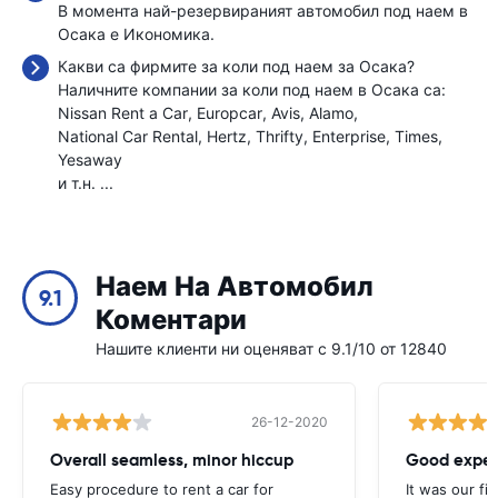
В момента най-резервираният автомобил под наем в
Осака е Икономика.
Какви са фирмите за коли под наем за Осака?
Наличните компании за коли под наем в Осака са:
Nissan Rent a Car
Europcar
Avis
Alamo
National Car Rental
Hertz
Thrifty
Enterprise
Times
Yesaway
и т.н. ...
Наем На Автомобил
9.1
Коментари
Нашите клиенти ни оценяват с 9.1/10 от 12840
26-12-2020
Overall seamless, minor hiccup
Good exper
Easy procedure to rent a car for
It was our fir