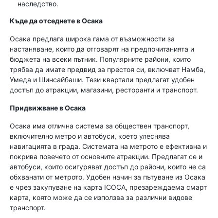
наследство.
Къде да отседнете в Осака
Осака предлага широка гама от възможности за
настаняване, които да отговарят на предпочитанията и
бюджета на всеки пътник. Популярните райони, които
трябва да имате предвид за престоя си, включват Намба,
Умеда и Шинсайбаши. Тези квартали предлагат удобен
достъп до атракции, магазини, ресторанти и транспорт.
Придвижване в Осака
Осака има отлична система за обществен транспорт,
включително метро и автобуси, което улеснява
навигацията в града. Системата на метрото е ефективна и
покрива повечето от основните атракции. Предлагат се и
автобуси, които осигуряват достъп до райони, които не са
обхванати от метрото. Удобен начин за пътуване из Осака
е чрез закупуване на карта ICOCA, презареждаема смарт
карта, която може да се използва за различни видове
транспорт.