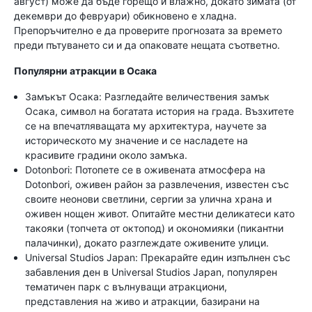
август) може да бъде горещо и влажно, докато зимата (от
декември до февруари) обикновено е хладна.
Препоръчително е да проверите прогнозата за времето
преди пътуването си и да опаковате нещата съответно.
Популярни атракции в Осака
Замъкът Осака: Разгледайте величествения замък
Осака, символ на богатата история на града. Възхитете
се на впечатляващата му архитектура, научете за
историческото му значение и се насладете на
красивите градини около замъка.
Dotonbori: Потопете се в оживената атмосфера на
Dotonbori, оживен район за развлечения, известен със
своите неонови светлини, сергии за улична храна и
оживен нощен живот. Опитайте местни деликатеси като
такояки (топчета от октопод) и окономияки (пикантни
палачинки), докато разглеждате оживените улици.
Universal Studios Japan: Прекарайте един изпълнен със
забавления ден в Universal Studios Japan, популярен
тематичен парк с вълнуващи атракциони,
представления на живо и атракции, базирани на