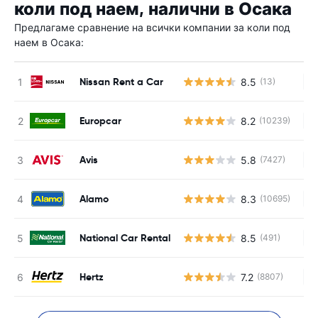
коли под наем, налични в Осака
Предлагаме сравнение на всички компании за коли под
наем в Осака:
Nissan Rent a Car
8.5
(13)
Н
Europcar
8.2
(10239)
Н
Avis
5.8
(7427)
Н
Alamo
8.3
(10695)
Н
National Car Rental
8.5
(491)
Н
Hertz
7.2
(8807)
Н