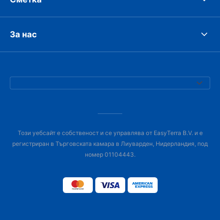
За нас
Този уебсайт е собственост и се управлява от EasyTerra B.V. и е
регистриран в Търговската камара в Лиуварден, Нидерландия, под
номер 01104443.