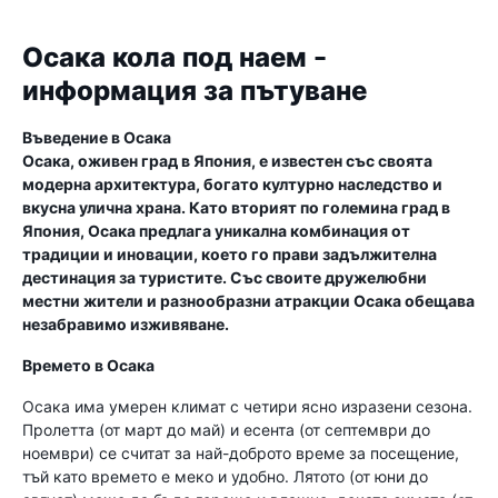
Осака кола под наем -
информация за пътуване
Въведение в Осака
Осака, оживен град в Япония, е известен със своята
модерна архитектура, богато културно наследство и
вкусна улична храна. Като вторият по големина град в
Япония, Осака предлага уникална комбинация от
традиции и иновации, което го прави задължителна
дестинация за туристите. Със своите дружелюбни
местни жители и разнообразни атракции Осака обещава
незабравимо изживяване.
Времето в Осака
Осака има умерен климат с четири ясно изразени сезона.
Пролетта (от март до май) и есента (от септември до
ноември) се считат за най-доброто време за посещение,
тъй като времето е меко и удобно. Лятото (от юни до