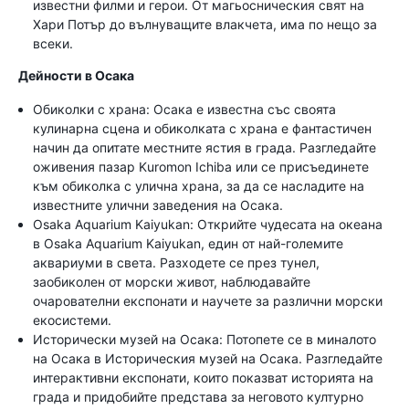
известни филми и герои. От магьосническия свят на
Хари Потър до вълнуващите влакчета, има по нещо за
всеки.
Дейности в Осака
Обиколки с храна: Осака е известна със своята
кулинарна сцена и обиколката с храна е фантастичен
начин да опитате местните ястия в града. Разгледайте
оживения пазар Kuromon Ichiba или се присъединете
към обиколка с улична храна, за да се насладите на
известните улични заведения на Осака.
Osaka Aquarium Kaiyukan: Открийте чудесата на океана
в Osaka Aquarium Kaiyukan, един от най-големите
аквариуми в света. Разходете се през тунел,
заобиколен от морски живот, наблюдавайте
очарователни експонати и научете за различни морски
екосистеми.
Исторически музей на Осака: Потопете се в миналото
на Осака в Историческия музей на Осака. Разгледайте
интерактивни експонати, които показват историята на
града и придобийте представа за неговото културно