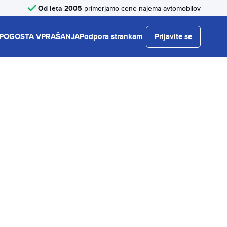
Od leta 2005
primerjamo cene najema avtomobilov
POGOSTA VPRAŠANJA
Podpora strankam
Prijavite se