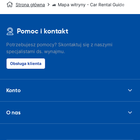
Strona główna
🚙 Mapa witryny - Car Rental Guide
Pomoc i kontakt
Potrzebujesz pomocy? Skontaktuj się z naszymi
specjalistami ds. wynajmu.
Obsługa klienta
Konto
O nas