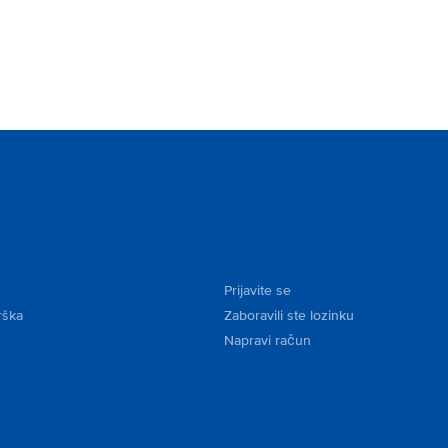
Prijavite se
rška
Zaboravili ste lozinku
Napravi račun