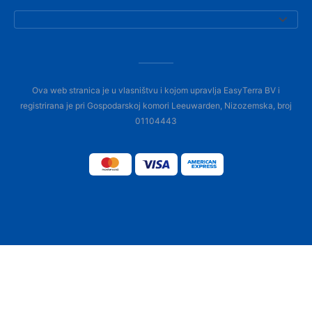
Ova web stranica je u vlasništvu i kojom upravlja EasyTerra BV i
registrirana je pri Gospodarskoj komori Leeuwarden, Nizozemska, broj
01104443