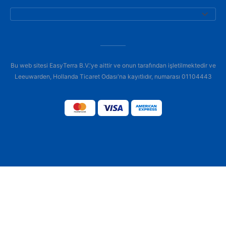
Bu web sitesi EasyTerra B.V.'ye aittir ve onun tarafından işletilmektedir ve
Leeuwarden, Hollanda Ticaret Odası'na kayıtlıdır, numarası 01104443