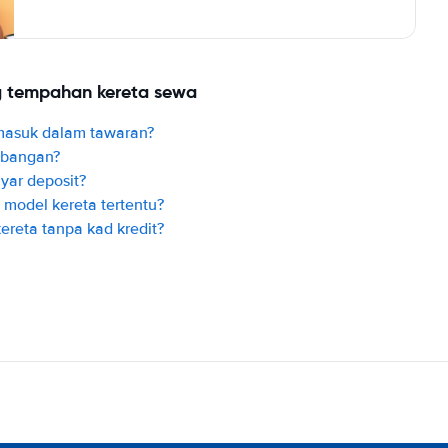
ng tempahan kereta sewa
masuk dalam tawaran?
mbangan?
ar deposit?
odel kereta tertentu?
reta tanpa kad kredit?