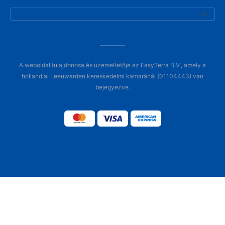
A weboldal tulajdonosa és üzemeltetője az EasyTerra B.V., amely a
hollandiai Leeuwarden kereskedelmi kamaránál (01104443) van
bejegyezve.